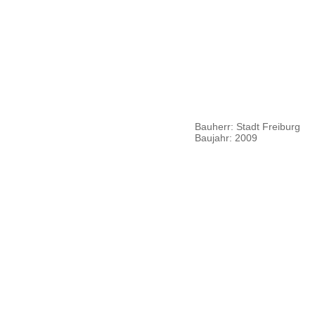
Impressum
Datenschutz
Bauherr: Stadt Freiburg
Zurück
Baujahr: 2009