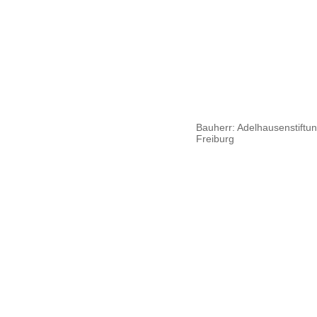
Impressum
Datenschutz
Bauherr: Adelhausenstiftu
Zurück
Freiburg