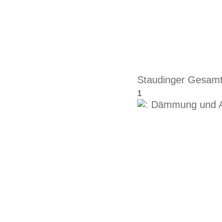
Projekt
Staudinger Gesamt
1
2
3
>
Startseite
Profil
Aktuelles
Projekte
Kontakt