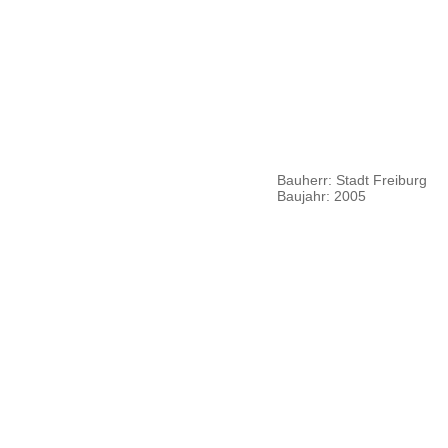
Impressum
Datenschutz
Bauherr: Stadt Freiburg
Zurück
Baujahr: 2005